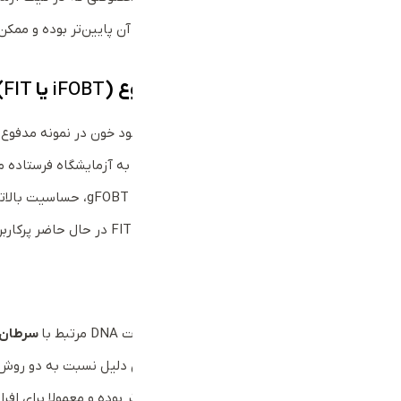
اگرچه روش گایاک ساده است؛ اما دقت آن پایین‌تر بوده و ممکن 
آزمایش ایمنوشیمیایی مدفوع
(
iFOBT
یا
FIT
)
این روش با استفاده از آنتی‌بادی‌ها، وجود خون در نمونه مدفوع 
مخصوص کیت قرار دهید. سپس نمونه به آزمایشگاه فرستاده می
می‌شود. مزیت مهم این 
آزمایش خون مخفی در مدفوع به روش FIT در حال حاضر پرکاربردترین و ترجیحی‌ترین گزینه در میان پزشکان محسوب می‌شود.
FIT-DNA
این تست ترکیبی از FIT و بررسی تغییرات DNA مرتبط با
سرطان ک
مدفوع را نیز شناسایی می‌کند. به همین دلیل نسبت به دو روش
است. البته این تست پیچیده‌تر و گران‌تر بوده و معمولا برای افر