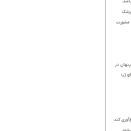
اشد.
 پزشک
 مشورت
خون پنهان در
مدفوع را شناسایی می‌کنند و بسته به شرایط بیمار، حساسیت و دقت آن‌ها می‌تواند متفاوت باشد. رایج‌ترین روش‌ها شامل gFOBT، iFOBT (یا
آوری کند
‌شود.