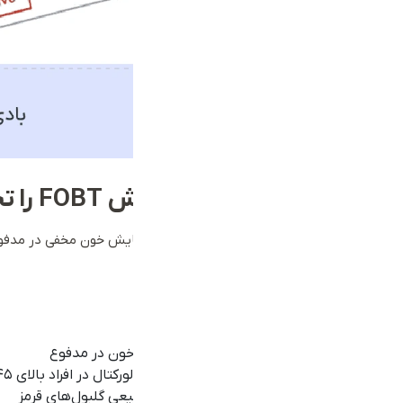
چه زمانی پزشک آزمایش
FOBT
را ت
پزشک معمولا در شرایط خاص انجام آزمایش خون مخفی در مدفوع یا همان آزمایش FOBT را توصیه می‌کند
وجود علائمی مانند
درد شکم
احساس خستگی مداوم
درد یا ناراحتی اطراف مقعد
خونریزی مقعدی یا مشاهده رگه‌های خون در مدفوع
نیاز به غربالگری منظم برای سرطان کولورکتال در افراد بالای ۴۵ سال
بررسی علت کم‌خونی یا کاهش غیر طبیعی گلبول‌های قرمز