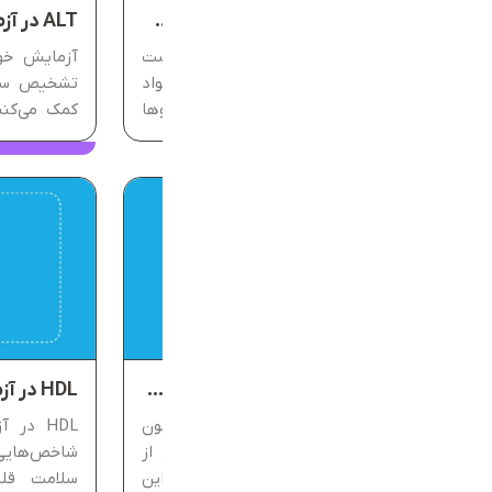
آزمایش عملکرد کبد (LFT) در تست‌های کبدی چیست؟
ALT در آزمایش خون چیست؟
کبد یکی از حیاتی‌ترین اندام‌های بدن است
آزمایش‌ خو
که در تصفیه سموم، متابولیسم مواد
تشخیص سلا
غذایی، تنظیم انرژی و حتی پردازش داروها
کمک می‌کنن
نقش اساسی دارد. کوچک‌ترین اختلال در
مراحل اولی
عملکرد آن می‌تواند بر سیستم ایمنی، سطح
انرژی و حتی کیفیت زندگی تاثیر بگذارد....
ویژه‌ای دا
می‌دهد...
LDL در آزمایش خون چیست؟ راهنمای تفسیر آزمایش LDL
آشنایی با نتایج آزمایش‌های چربی خون
HDL در
یکی از مهم‌ترین قدم‌ها برای پیشگیری از
شاخص‌هایی 
بیماری‌های قلبی است. در میان این
سلامت قلب