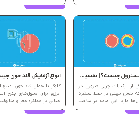
درآزمایش HDL Cholesterol که معمولا
پزشک نیست. بادی‌بان با فر
نل لیپیدی انجام می‌شود، مقدار
امکان دریافت نسخه آزمایش 
ان می‌دهد که بدن تا چه حد
شما کمک می‌کند تا در کنار...
آزمایش کلسترول چیست؟ | تفسیر کلسترول در آزمایش خون
انواع آزمایش قند خون چی
ی از ترکیبات چربی ضروری در
گلوکز یا همان قند خون، منبع 
ه نقش مهمی در حفظ عملکرد
انرژی برای سلول‌های بدن ا
‌ها دارد. این ماده در ساخت
حیاتی در عملکرد مغز و متابولیس
لی، تولید هورمون‌هایی مانند
فرایند حیاتی، از تفکر و تمرک
تستوسترون و کورتیزول و
انقباض عضلات و ترمیم بافت‌ه
همچنین در سنتز ویتامین D نقش دارد.
به میزان کافی...