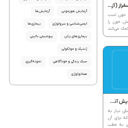
آزمایش گاما گلوتامیل ترانسفراز (آزمایش GGT) چیست؟
آزمایش هورمونی
آزمایش‌ها
ساده خون است
G در آزمایش خون را
ایمنی‌شناسی و سرولوژی
بیماری‌ها
کمک می‌کند
زیابی کند.
بیماری‌های زنان
بیوشیمی بالینی
فایل کبدی
ژنتیک و مولکولی
سبک زندگی و خودآگاهی
نمونه‌گیری
هماتولوژی
راهنمای دریافت نسخه آزمایش آنلاین بادی‌بان
کی نیاز به
ه برای آن
ی به مطب