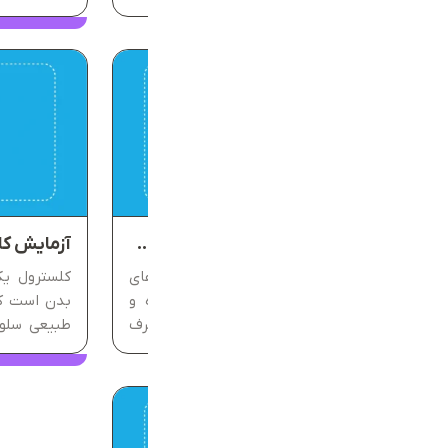
فاکتورها، LDL در آزمایش خون بیشترین
توجه را جلب می‌کند؛ چرا که بالابودن آن با
همراه با پا
افزایش خطر تنگی رگ‌ها و مشکلات...
HDL نش
توانایی...
آزمایش تری‌‌ گلیسیرید چیست؟ TG در آزمایش خون
تری‌گلیسیرید یکی از اصلی‌ترین چربی‌های
کلسترول یک
خون است که نقشی حیاتی در ذخیره و
بدن است ک
تأمین انرژی سلول‌ها دارد. پس از صرف
طبیعی سلول
غذا، کالری‌های مازاد در بدن به
دیواره سلو
تری‌گلیسیرید تبدیل شده و در بافت چربی
استروژن، 
ذخیره می‌شود تا در زمان نیاز به‌عنوان...
بااین‌حال،...