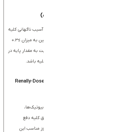
تشخیص و پیگیری آسیب حاد کلیه
(
AKI
)
تغییرات کراتینین سرم می‌تواند نشان‌دهنده آسیب ناگهانی کلیه
باشد. طبق معیارهای KDIGO، افزایش کراتینین به میزان ≥0.3
mg/dl در ۴۸ ساعت یا افزایش ≥1.5 برابر نسبت به مقدار پایه در
هفت روز گذشته می‌تواند نشانه آسیب حاد کلیه باشد.
تنظیم دوز داروهای وابسته به کلیه
(
Renally-Dosed
)
Drugs
بسیاری از داروها مانند متفورمین، برخی آنتی‌بیوتیک‌ها،
داروهای شیمی‌درمانی یا لیتیوم عمدتا از طریق کلیه دفع
می‌شوند. دانستن eGFR کمک می‌کند پزشک دوز مناسب این