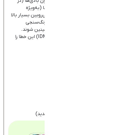
تداخلات آزمایشگاهی
: برخی مواد مانند کتون بادی‌ها (در
کتواسیدوز دیابتی شدید)، سفالوسپورین‌ها (به‌ویژه
سفازولین و سفالکسین)، فلوکسیتین، بیلی‌روبین بسیار بالا
یا اسید آسکوربیک بالا می‌توانند در روش رنگ‌سنجی
سنتیJaffe باعث افزایش کاذب سطح کراتینین شوند.
استفاده از روش‌های آنزیمی استاندارد (IDMS) این خطا را
کاهش می‌دهد.
علائم کراتینین بالا چیست؟
خستگی و ضعف مداوم
کاهش اشتها و حالت تهوع
تغییر در دفعات یا حجم ادرار
ورم صورت، مچ دست و پاها
تغییرات سطح هوشیاری و گیجی ذهنی
پرش یا انقباض عضلانی
تنگی نفس و درد قفسه سینه (در موارد شدید)