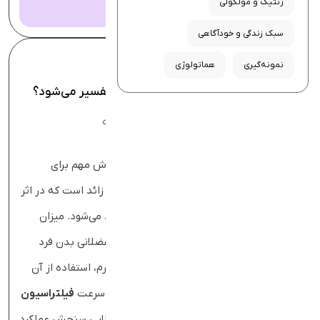
ژنتیک و مولکولی
سبک زندگی و خودآگاهی
نمونه‌گیری
هماتولوژی
آزمایش کراتینین خون چیست و چگونه تفسیر می‌شود؟
1404-05-11
0 بررسی
عطیه انگاشته
آزمایش کراتینین خون
یا
آزمایش Cr
، یک روش مهم برای
ارزیابی عملکرد کلیه‌هاست. کراتینین ماده‌ای زائد است که در اثر
تجزیه طبیعی کراتین موجود در عضلات تولید می‌شود. میزان
تولید آن نسبتا ثابت است و عمدتا به توده عضلانی بدن فرد
بستگی دارد. اهمیت بالینی اصلی کراتینین سرم، استفاده از آن
به‌عنوان یک نشانگر غیرمستقیم برای ارزیابی سرعت
فیلتراسیون
گلومرولی (GFR)
است؛ شاخصی که معیار طلایی سنجش عملکرد