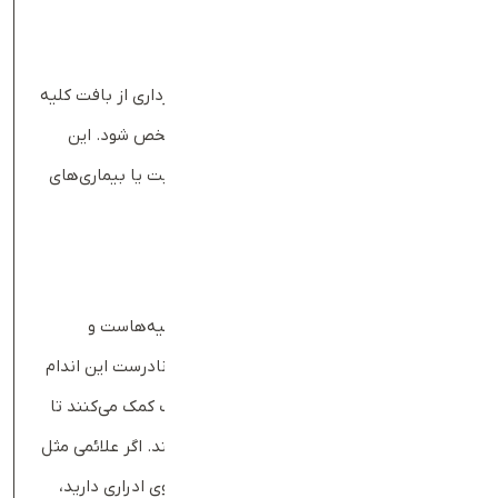
بیوپسی کلیه
در موارد پیچیده یا غیر قابل ‌توضیح، نمونه‌برداری از بافت کلیه
انجام می‌شود تا علت دقیق آسیب کلیوی مشخص شود. این
روش بیشتر در موارد مشکوک به گلومرولونفریت یا بیماری‌های
خودایمنی کاربرد دارد.
کلام اخر بادی‌بان
کراتینین شاخص مهمی برای بررسی سلامت کلیه‌هاست و
تغییرات آن می‌تواند زنگ خطری برای عملکرد نادرست این اندام
حیاتی باشد. آزمایش کراتینین خون به پزشک کمک می‌کنند تا
مشکلات کلیوی را در مراحل اولیه شناسایی کند. اگر علائمی مثل
خستگی مداوم، ورم دست و پا یا تغییر در الگوی ادراری دارید،