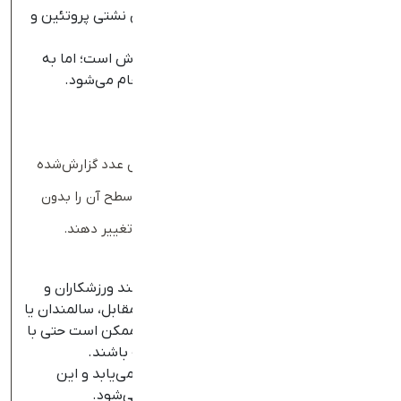
آزمایش ادرار کراتینین بیشتر برای تشخیص نشتی پروتئین و
بررسی آسیب کلیوی استفاده می‌شود؛
تست Creatinine Clearance دقیق‌ترین روش است؛ اما به
دلیل زمان‌بر بودن، فقط در شرایط خاص انجام می‌شود.
عوامل موثر بر سطح کراتینین
تفسیر نتیجه آزمایش کراتینین تنها بر اساس عدد گزارش‌شده
کافی نیست؛ چرا که عوامل مختلفی می‌توانند سطح آن را بدون
ارتباط مستقیم با عملکرد واقعی کلیه (GFR) تغییر دهند.
مهم‌ترین این عوامل عبارتند از:
توده عضلانی:
افراد با توده عضلانی بالا مانند ورزشکاران و
بدنسازان سطح کراتینین بالاتری دارند. در مقابل، سالمندان یا
افرادی که سوءتغذیه پروتئین-انرژی دارند ممکن است حتی با
کاهش GFR، سطح کراتینین طبیعی داشته باشند.
سن:
با افزایش سن، توده عضلانی کاهش می‌یابد و این
موضوع منجر به سطح پایین‌تر کراتینین می‌شود.