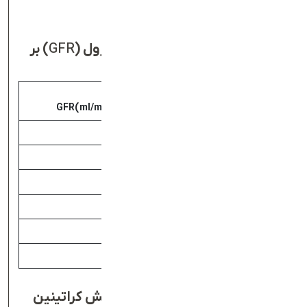
شود.
محدوده نرمال فیلتراسیون گلومرول (
GFR
) بر
اساس سن چقدر است؟
میانگین
سن
GFR
(
ml/min/1.73m²
)
116
20-29
107
30-39
99
40-49
93
50-59
85
60-69
75
+70
آزمایش‌‌های تکمیلی در کنار آزمایش کراتینین