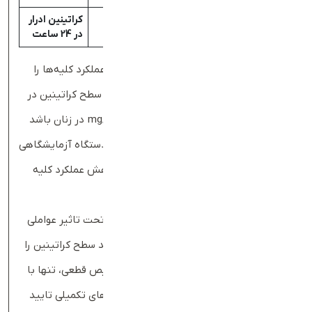
500-2000
500-2000
کراتینین ادرار
–
mg/24h
mg/24h
در 24 ساعت
دانستن این مقادیر به پزشک کمک می‌کند تا عملکرد کلیه‌ها را
ارزیابی کند. در
تفسیر آزمایش کراتینین
، اگر سطح کراتینین در
حدود یا بالاتر از 1.2 mg/dL در مردان و1.0 mg/dL در زنان باشد
(این مقادیر دقیق می‌تواند بسته به روش و دستگاه آزمایشگاهی
کمی متفاوت باشد)، می‌تواند نشانه اولیه کاهش عملکرد کلیه
باشد.
هرچند نتیجه آزمایش کراتینین ممکن است تحت‌ تاثیر عواملی
که در بالا اشاره شد، قرار گیرد و گاهی می‌تواند سطح کراتینین را
موقتا بالا یا پایین نشان دهد؛ بنابراین تشخیص قطعی، تنها با
این آزمایش ممکن نیست و باید با آزمایش‌های تکمیلی تایید