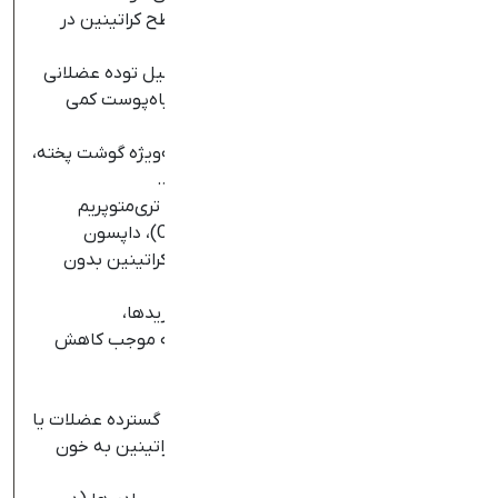
جنسیت:
به دلیل تفاوت توده عضلانی، سطح کراتینین در
مردان به‌طور طبیعی بالاتر از زنان است.
نژاد:
برخی مطالعات نشان داده‌اند که به دلیل توده عضلانی
بیشتر، میانگین سطح کراتینین در افراد سیاه‌پوست کمی
بالاتر است.
رژیم غذایی:
مصرف مقادیر زیاد گوشت، به‌ویژه گوشت پخته،
می‌تواند باعث افزایش گذرای کراتینین شود.
داروهای مهارکننده ترشح کراتینین:
مانند تری‌متوپریم
(Trimethoprim)، سایمتیدین (Cimetidine)، داپسون
(Dapsone) که باعث افزایش سطح سرمی کراتینین بدون
تغییر واقعی در GFR می‌شوند.
داروهای نفروتوکسیک:
مانند آمینوگلیکوزیدها،
سیس‌پلاتین که با آسیب مستقیم به کلیه موجب کاهش
واقعی GFR و افزایش کراتینین می‌شوند.
همولیز یا رابدومیولیز شدید
(Hemolysis/Rhabdomyolysis):
تخریب گسترده عضلات یا
گلبول‌های قرمز باعث ورود مقادیر زیادی کراتینین به خون
می‌شود.