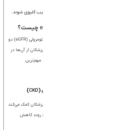
سلامت کلیه‌های پیوندی کنترل شود؛
بررسی اثر داروهایی که می‌توانند باعث آسیب کلیوی شوند.
کاربردهای بالینی کراتینین و
eGFR
چیست؟
کراتینین و شاخص تخمینی نرخ فیلتراسیون گلومرولی (eGFR) دو
ابزار مهم برای ارزیابی عملکرد کلیه هستند و پزشکان از آن‌ها در
موقعیت‌های مختلف بالینی استفاده می‌کنند. مهم‌ترین
کاربردهای این دو شاخص عبارتند از:
غربالگری و تشخیص بیماری مزمن کلیوی (
CKD
)
سطح پایدار eGFR (برای حداقل سه ماه) به پزشکان کمک می‌کند
تا مرحله بیماری مزمن کلیه را مشخص کرده و روند کاهش
عملکرد کلیه را پایش کنند.