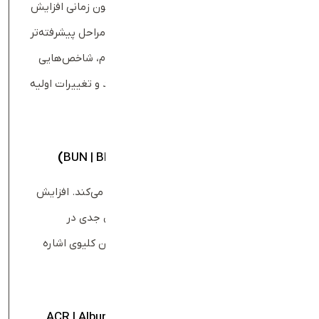
جالب توجه است که معمولا سطح کراتینین خون زمانی افزایش
قابل‌ توجهی پیدا می‌کند که آسیب کلیوی به مراحل پیشرفته‌تر
رسیده باشد؛ بنابراین برای تشخیص زودهنگام، شاخص‌هایی
مانند eGFR حساس‌تر و دقیق‌تر عمل می‌کنند و تغییرات اولیه
عملکرد کلیه را بهتر نشان می‌دهند.
آزمایش اوره خون (
BUN | Blood Urea Nitrogen
)
BUN میزان اوره موجود در خون را اندازه‌گیری می‌کند. افزایش
همزمان BUN و کراتینین معمولا نشانه اختلال جدی در
کلیه‌هاست و می‌تواند به نارسایی حاد یا مزمن کلیوی اشاره
داشته باشد.
نسبت آلبومین به کراتینین ادرار (
ACR | Albumin to