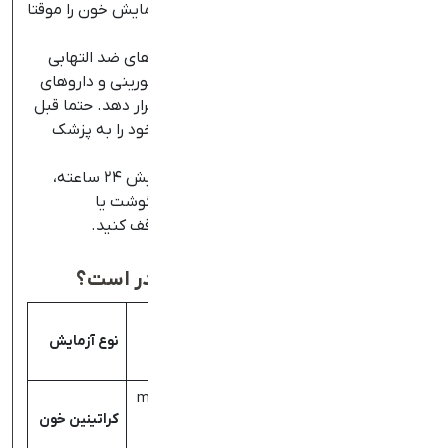
در گوشت می‌تواند سطح Creatinine در آزمایش خون را موقتا
بالا ببرد.
مصرف برخی داروها مثل سایمتیدین، داروهای ضد التهابی
غیر استروئیدی، آنتی‌بیوتیک‌های سفالوسپورینی و داروهای
شیمی‌درمانی می‌تواند نتایج را تحت ‌تاثیر قرار دهد. حتما قبل
از انجام آزمایش، لیست داروهای مصرفی خود را به پزشک
اطلاع دهید.
برای آزمایش کراتینین ادرار، مخصوصا آزمایش ۲۴ ساعته،
پزشک ممکن است از شما بخواهد مصرف گوشت یا
مکمل‌های کراتین را برای مدت کوتاهی متوقف کنید.
محدوده نرمال کراتینین خون چقدر است؟
محدوده
محدوده
محدوده
نرمال برای
نرمال برای
نرمال برای
نوع آزمایش
کودک
ان
مردان
زنان
0.5-1.1 mg/dL
0.6-1.2 mg/dL
0.3-0.7
53-106
44-97
کراتینین خون
mg/dL
µmol/L
µmol/L