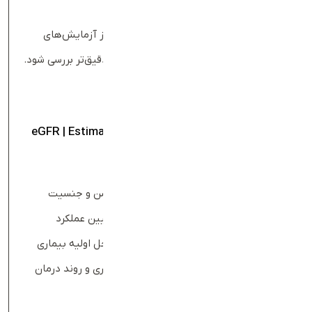
خون
بسته به علائم و شرایط بیمار، از مجموعه‌ای از آزمایش‌های
تکمیلی استفاده می‌شود تا وضعیت کلیه‌ها دقیق‌تر بررسی شود.
مهم‌ترین این آزمایش‌ها عبارتند از:
تخمین نرخ فیلتراسیون گلومرولی (
eGFR | Estimated
)
Glomerular Filtration Rate
این آزمایش بر اساس سطح کراتینین خون، سن و جنسیت
محاسبه می‌شود و دقیق‌ترین شاخص برای تعیین عملکرد
کلیه‌هاست. عدد کمتر از 90 نشان‌دهنده مراحل اولیه بیماری
مزمن کلیه است و با این شاخص، مرحله بیماری و روند درمان
مشخص می‌شود.