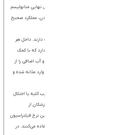
تبدیل می‌شود. این ماده به‌عنوان یک محصول نهایی متابولیسم
عضلانی وارد خون شده و تنها راه دفع آن از بدن، عملکرد صحیح
کلیه‌هاست.
کلیه‌ها وظیفه اصلی دفع کراتینین را بر عهده دارند. داخل هر
کلیه میلیون‌ها واحد ریز به نام نفرون وجود دارد که با کمک
رگ‌های خونی ریزی به نام گلومرول، مواد زائد و آب اضافی را از
خون جدا می‌کنند. کراتینین پس‌از این مرحله وارد مثانه شده و
به‌صورت ادرار از بدن دفع می‌شود.
سطح بالای کراتینین خون می‌تواند نشانه آسیب کلیه یا اختلال
در عملکرد طبیعی آن باشد. به همین دلیل، پزشکان از
آزمایش‌هایی مانند آزمایش کراتینین و تخمین نرخ فیلتراسیون
گلومرولی (GFR) برای بررسی عملکرد کلیه استفاده می‌کنند. در