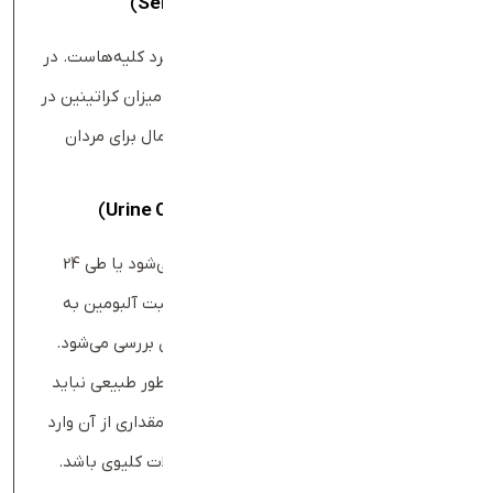
آزمایش خون کراتینین
(
Serum Creatinine
)
این آزمایش رایج‌ترین روش برای بررسی عملکرد کلیه‌هاست. در
این آزمایش، نمونه خون از ورید بازو گرفته و میزان کراتینین در
آزمایش خون اندازه‌گیری می‌شود. محدوده نرمال برای مردان
آزمایش ادرار کراتینین
(
Urine Creatinine Test
)
در این روش یا یک نمونه ساده ادرار گرفته می‌شود یا طی 24
ساعت جمع‌آوری انجام می‌شود. در نهایت نسبت آلبومین به
کراتینین (UACR) برای تشخیص آسیب کلیوی بررسی می‌شود.
آلبومین نوعی پروتئین مهم خون است که به‌طور طبیعی نباید
وارد ادرار شود؛ اما اگر کلیه‌ها آسیب ببینند، مقداری از آن وارد
ادرار می‌شود که می‌تواند هشداری برای مشکلات کلیوی باشد.