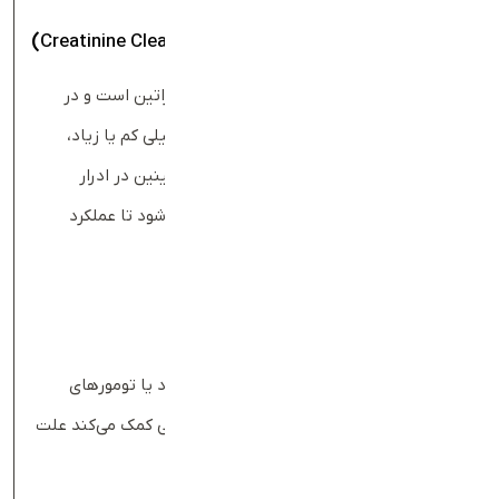
آزمایش کلیرانس کراتینین (
Creatinine Clearance Test
)
این آزمایش زیرمجموعه‌ای از آزمایش‌های کراتین است و در
موارد خاص، به‌ویژه افرادی با توده عضلانی خیلی کم یا زیاد،
انجام می‌شود. طی 24 ساعت، میزان دفع کراتینین در ادرار
جمع‌آوری و همراه با کراتینین خون بررسی می‌شود تا عملکرد
کلیه‌ها با دقت بیشتری ارزیابی شود.
سونوگرافی و تصویربرداری کلیه
برای بررسی اندازه، ساختار، وجود سنگ، انسداد یا تومورهای
کلیوی استفاده می‌شود. این روش غیر تهاجمی کمک می‌کند علت
مشکلات کلیوی مشخص شود.