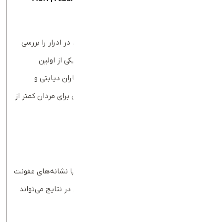
)
Creatinine Ratio
این آزمایش مقدار پروتئین (آلبومین) موجود در ادرار را بررسی
می‌کند. افزایش آلبومین (میکروآلبومینوری) یکی از اولین
نشانه‌های آسیب کلیوی است، به‌ویژه در بیماران دیابتی و
افرادی که فشار خون بالا دارند. محدوده نرمال برای مردان کمتر از
17 mg/g و برای زنان کمتر از 25 mg/g است.
آنالیز کامل ادرار (
Urinalysis
)
این آزمایش ساده وجود خون، پروتئین، قند یا نشانه‌های عفونت
در ادرار را بررسی می‌کند. تغییرات غیر طبیعی در نتایج می‌تواند
بیانگر التهاب، عفونت یا آسیب کلیوی باشد.