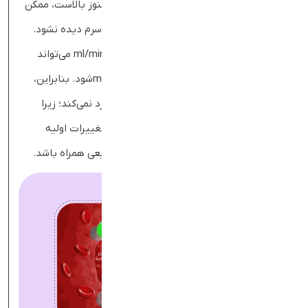
مراحل اولیه آسیب کلیوی، هنگامی‌که GFR هنوز بالاست، ممکن
است افزایش قابل‌ توجهی در سطح کراتینین سرم دیده نشود.
برای مثال، کاهش GFR از 120 به 60 ml/min/1.73m² می‌تواند
تنها باعث افزایش کراتینین از 0.8 به 1.2 mg/dlشود. بنابراین،
کراتینین طبیعی لزوما اختلال عملکرد کلیه را رد نمی‌کند؛ زیرا
رابطه بین کراتینین و GFR غیر خطی است و تغییرات اولیه
عملکرد کلیه ممکن است با کراتینین سرم طبیعی همراه باشد.