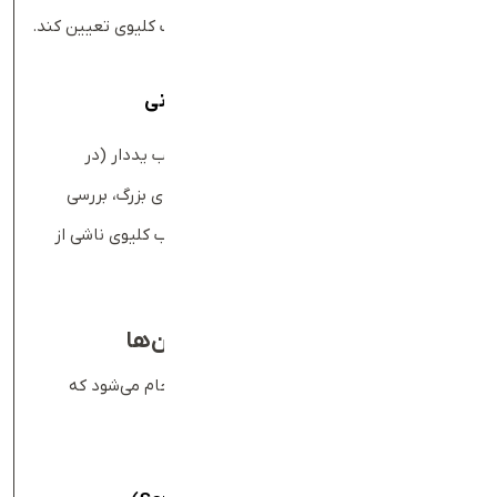
داروها را برای جلوگیری از مسمومیت یا آسیب کلیوی تعیین کند.
ارزیابی قبل از اقدامات تشخیصی یا درمانی
پیش‌از برخی مداخلات مانند تزریق مواد حاجب یددار (در
سی‌تی‌اسکن یا آنژیوگرافی) یا قبل از جراحی‌های بزرگ، بررسی
کراتینین و eGFR ضروری است تا از بروز آسیب کلیوی ناشی از
این اقدامات پیشگیری شود.
انواع آزمایش کراتینین و تفاوت آن‌ها
آزمایش کراتینین خون به سه روش اصلی انجام می‌شود که
هرکدام کاربرد متفاوتی دارند: