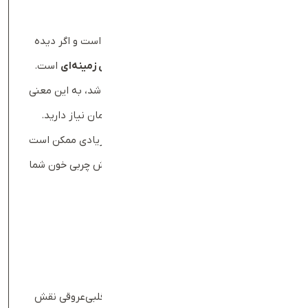
خوب، خطر بیماری قلبی را افزایش می‌دهد.
مقادیر پایین و غیرعادی کلسترول، خیلی نادر است و اگر دیده
شود، معمولاً به دلیل
سوتغذیه
یا یک
بیماری زمینه‌ای
است.
اگر جواب آزمایش چربی خون شما غیرعادی باشد، به این معنی
نیست که حتماً دچار بیماری هستید یا به درمان نیاز دارید.
مقدار نرمال کلسترول خون تحت‌تاثیر عوامل زیادی ممکن است
متفاوت باشد؛ به‌همین‌دلیل در تفسیر آزمایش چربی خون شما
عوامل زیر درنظر گرفته می‌شود:
سن
سلامت عمومی
سابقه پزشکی
داروهای مصرفی
سایر ریسک‌فاکتورهای بیماری قلبی
ازآنجاکه عوامل مختلفی در بروز بیماری‌های قلبی‌عروقی نقش