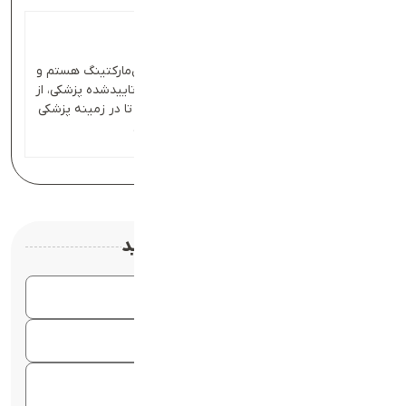
سروناز ابراهیمی
من سروناز، متخصص دیجیتال‌مارکتینگ هستم و
در مجله بادی‌بان، طبق منابع تاییدشده پزشکی، از
موضوعات متنوعی می‌نویسم تا در زمینه پزشکی
بروز باشید.
دیدگاهتان را بنویسید