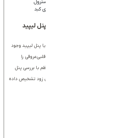
بررسی اثربخشی داروهای کاهش‌دهنده کلسترول
کمک به تشخیص بیماری‌هایی مانند بیماری کبد
دلیل انجام آزمایش چربی خون یا پنل لیپید
چیست؟
دلایل مختلفی برای انجام آزمایش چربی خون یا پنل لیپید وجود
دارد. اگر یک یا چند ریسک‌فاکتور بیماری‌های قلبی‌عروقی را
داشته باشید، پزشک ممکن است غربالگری منظم با بررسی پنل
لیپید را توصیه کند تا افزایش سطح کلسترول زود تشخیص داده
شود.
ریسک‌فاکتورهای بیماری‌ قلبی‌عروقی
مردان بالای ۴۵ سال یا زنان بالای ۵۰ سال
داشتن کلسترول بالا در آزمایش قبلی