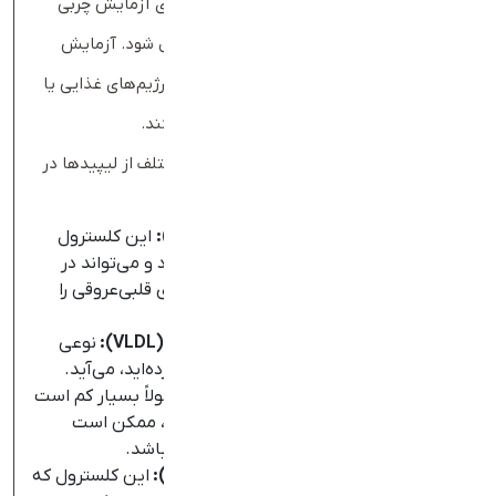
ریسک‌فاکتور قلبی-عروقی دارید، به‌طور دوره‌ای آزمایش چربی
خون را انجام دهید تا افزایش کلسترول کنترل شود. آزمایش
چربی خون همچنین می‌تواند میزان اثربخشی رژیم‌های غذایی یا
داروهای کاهش‌دهنده کلسترول را مشخص کند.
آزمایش چربی خون یا پنل لیپید، پنج نوع مختلف از لیپیدها در
خون را اندازه‌گیری می‌کند:
کلسترول لیپوپروتئین با چگالی کم
(
LDL
):
این کلسترول
به‌عنوان «کلسترول بد» نیز شناخته می‌شود و می‌تواند در
رگ‌های خونی تجمع یافته و خطر بیماری‌های قلبی‌عروقی را
افزایش دهد.
کلسترول لیپوپروتئین با چگالی بسیار کم (
VLDL
):
نوعی
کلسترول است که از غذایی که به‌تازگی خورده‌اید، می‌آید.
مقدار این کلسترول در حالت ناشتایی، معمولاً بسیار کم است
و اگر در آزمایش چربی خون ناشتا بالا باشد، ممکن است
نشان‌دهنده اختلال در متابولیسم چربی‌ها باشد.
کلسترول لیپوپروتئین با چگالی بالا
(
HDL
):
این کلسترول که