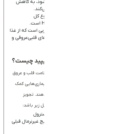
به‌عنوان «کلسترول خوب» نیز شناخته می‌شود، به کاهش
تجمع کلسترول بد در رگ‌های خونی کمک می‌کند.
کل کلسترول (Total Cholesterol):
مجموع کل
کلسترول‌های خون شاملLDL ،VLDL و HDL است.
تری‌گلیسریدها (
Triglycerides
):
نوعی چربی است که از غذا
دریافت می‌شود. مقدار بالای آن با بیماری‌های قلبی‌عروقی و
التهاب پانکراس ارتباط دارد.
کاربرد آزمایش چربی خون یا پنل لیپید چیست؟
پزشکان از آزمایش چربی خون برای ارزیابی سلامت قلب و عروق
استفاده می‌کنند. این آزمایش به تشخیص بیماری‌هایی کمک
می‌کند که قلب و رگ‌ها را تحت تأثیر قرار می‌دهند. تجویز
آزمایش لیپید همچنین می‌تواند ناشی از دلایل زیر باشد:
انجام آزمایش روتین برای بررسی سطح کلسترول
پایش سطح کلسترول در صورت داشتن نتایج غیرنرمال قبلی
یا وجود ریسک‌فاکتور‌های بیماری قلبی