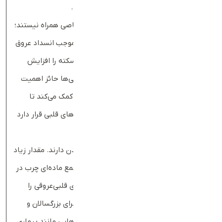
سطح انواع کلسترول‌ خون و تری‌گلیسرید است.
بسیاری از بیماری‌های قلبی ابتدا با علامت خاصی همراه نیستند؛
اما سطح بالای چربی خون می‌تواند به تدریج موجب انسداد عروق
شده و خطر عوارض جدی مانند حمله قلبی و سکته را افزایش
دهد. به‌همین‌دلیل اندازه‌گیری منظم این چربی‌ها حائز اهمیت
است.
تفسیر آزمایش چربی خون
به پزشکان کمک می‌کند تا
بفهمند آیا فرد در معرض ریسک بالای بیماری‌های قلبی قرار دارد
یا نه!
هر یک از لیپید‌ها تأثیر متفاوتی بر سلامت بدن دارند. مقدار زیاد
برخی از لیپیدها در خون می‌تواند منجر به تجمع ماده‌ای چرب در
سرخرگ‌ها و تنگی آن‌ها شده و خطر بیماری‌های قلبی‌عروقی را
افزایش دهد. پزشکان از آزمایش چربی خون برای بزرگسالان و
کودکان به‌منظور ارزیابی خطر ابتلا به بیماری‌هایی مانند بیماری