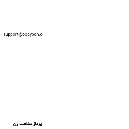
درباره ما
تماس با ما
سوالات متداول
راه های ارتباطی
ایمیل پشتیبانی:
support@bodybon.co
دانلود از بازار
تمامی حقوق سایت متعلق به شرکت
داده پرداز سلامت ژن