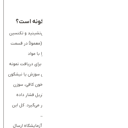
کم‌کاری تیروئید
نحوه انجام آزمایش چربی خون چگونه است؟
برای انجام آزمایش چربی خون روی صندلی می‌نشینید و تکنسین
خون‌گیری به دنبال رگ مناسبی در بازوی شما (معمولاً در قسمت
داخلی آرنج) می‌گردد. سپس ناحیه مورد نظر را با مواد
ضدعفونی‌کننده پاک می‌کند و سوزن کوچکی را برای دریافت نمونه
خون وارد رگ شما می‌کند. ممکن است احساس سوزش یا نیشگون
کوچکی داشته باشید. پس از جمع‌آوری نمونه خون کافی، سوزن
خارج شده و محل خون‌گیری با پنبه یا گاز استریل فشار داده
می‌شود. در نهایت بانداژ کوچکی روی محل قرار می‌گیرد. کل این
فرآیند معمولاً کمتر از پنج دقیقه طول می‌کشد.
پس از نمونه‌گیری، نمونه خون برای بررسی به آزمایشگاه ارسال