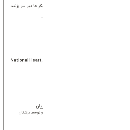
منتشر می‌کند؛ پیشنهاد می‌کنیم به مطالب دیگر ما نیز سر بزنید
و دانش خود را درباره تندرستی افزایش دهید.
منابع
Cleverland Clinic
.
Lipid Panel
National Heart, Lung, and Blood Institute (NIH)
.
Blood
Cholesterol
تایید شده توسط دکتر بهار سلیمان‌پوریان
محتوای این مقاله برای افزایش آگاهی شماست و توسط پزشکان
متخصص بادی‌بان تایید شده است.