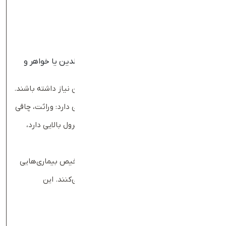
استعمال سیگار
چاقی
کم‌تحرکی
فشار خون بالا
دیابت یا پیش‌دیابت
سابقه خانوادگی بیماری قلبی زودرس در والدین یا خواهر و
برادر
کودکان
نیز ممکن است به آزمایش چربی خون نیاز داشته باشند.
سطح کلسترول در کودکان به سه عامل بستگی دارد: وراثت، چاقی
و نوع تغذیه. در بیشتر موارد، کودکی که کلسترول بالایی دارد،
والدینی با کلسترول بالا نیز دارد.
پزشکان گاهی از آزمایش چربی خون برای تشخیص بیماری‌هایی
که بر سطح لیپید تأثیر می‌گذارند، استفاده می‌کنند. این
بیماری‌ها شامل موارد زیر است:
پانکراتیت
بیماری مزمن کلیوی